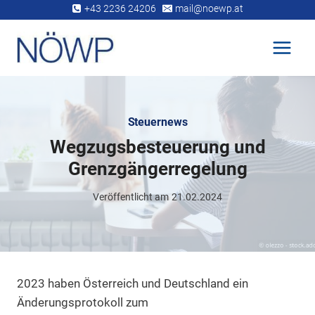
Zum
+43 2236 24206
mail@noewp.at
Inhalt
springen
Steuernews
Wegzugsbesteuerung und
Grenzgängerregelung
Veröffentlicht am
21.02.2024
2023 haben Österreich und Deutschland ein
Änderungsprotokoll zum