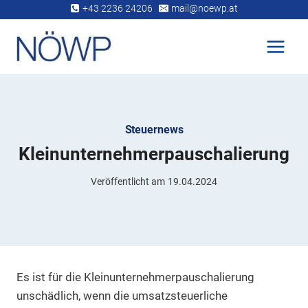
Zum
+43 2236 24206
mail@noewp.at
Inhalt
springen
Steuernews
Kleinunternehmerpauschalierung
Veröffentlicht am
19.04.2024
Es ist für die Kleinunternehmerpauschalierung
unschädlich, wenn die umsatzsteuerliche