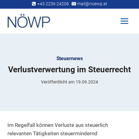
Zum
+43 2236 24206
mail@noewp.at
Inhalt
springen
Steuernews
Verlustverwertung im Steuerrecht
Veröffentlicht am
19.09.2024
Im Regelfall können Verluste aus steuerlich
relevanten Tätigkeiten steuermindernd