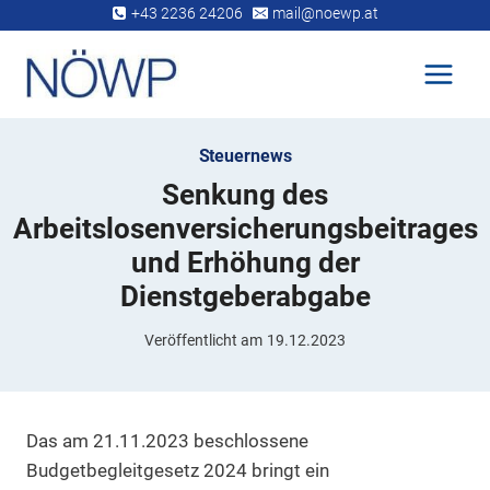
Zum
+43 2236 24206
mail@noewp.at
Inhalt
springen
Steuernews
Senkung des
Arbeitslosenversicherungsbeitrages
und Erhöhung der
Dienstgeberabgabe
Veröffentlicht am
19.12.2023
Das am 21.11.2023 beschlossene
Budgetbegleitgesetz 2024 bringt ein