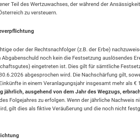
jener Teil des Wertzuwachses, der während der Ansässigkeit 
Österreich zu versteuern.
verpflichtung
chtige oder der Rechtsnachfolger (z.B. der Erbe) nachzuweise
n Abgabenschuld noch kein die Festsetzung auslösendes Ere
aftsgutes) eingetreten ist. Dies gilt für sämtliche Festsetz
0.6.2026 abgesprochen wird. Die Nachschärfung gilt, sowei
Einkünfte in einem Veranlagungsjahr insgesamt mehr als € 
g jährlich, ausgehend von dem Jahr des Wegzugs, erbrac
 des Folgejahres zu erfolgen. Wenn der jährliche Nachweis ni
ird, gilt dies als fiktive Veräußerung und die noch nicht fe
lichtung