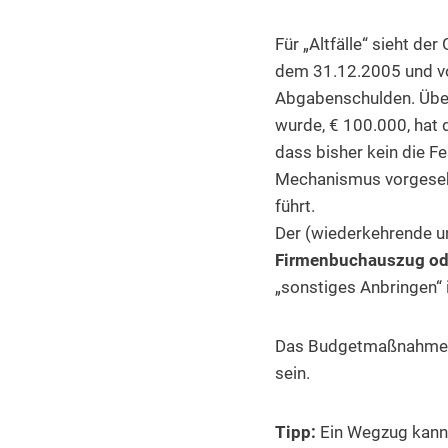
Für „Altfälle“ sieht de
dem 31.12.2005 und vo
Abgabenschulden. Übers
wurde, € 100.000, hat 
dass bisher kein die Fe
Mechanismus vorgesehe
führt.
Der (wiederkehrende u
Firmenbuchauszug ode
„sonstiges Anbringen“ 
Das Budgetmaßnahmenge
sein.
Tipp:
Ein Wegzug kann 