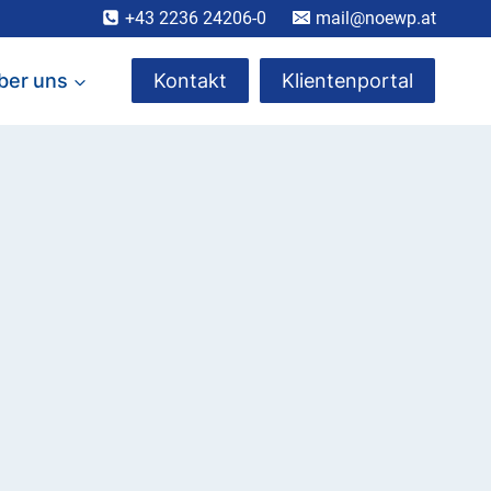
+43 2236 24206-0
mail@noewp.at
ber uns
Kontakt
Klientenportal