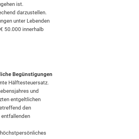
gehen ist.
rechend darzustellen.
ungen unter Lebenden
€ 50.000 innerhalb
rliche Begünstigungen
nte Hälftesteuersatz.
Lebensjahres und
zten entgeltlichen
etreffend den
entfallenden
n höchstpersönliches