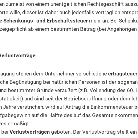
en zumeist von einem unentgeltlichen Rechtsgeschäft auszu
rteiwille, dieser ist daher auch jedenfalls vertraglich entsp
e Schenkungs- und Erbschaftssteuer
mehr an. Bei Schenk
zeigepflicht ab einem bestimmten Betrag (bei Angehörigen 
Verlustvorträge
rtragung stehen dem Unternehmer verschiedene
ertragsteue
lche Begünstigung bei natürlichen Personen ist der sogenan
und bestimmter Gründe veräußert (z.B. Vollendung des 60. 
tätigkeit) und sind seit der Betriebseröffnung oder dem let
 Jahre verstrichen, wird auf Antrag die Einkommensteuer b
fgabegewinn auf die Hälfte des auf das Gesamteinkommen 
zes ermäßigt.
 bei
Verlustvorträgen
geboten. Der Verlustvortrag stellt ei