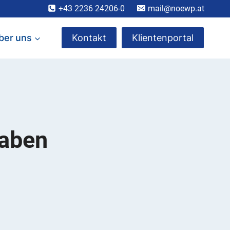
+43 2236 24206-0
mail@noewp.at
ber uns
Kontakt
Klientenportal
gaben