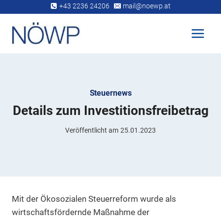
Zum
+43 2236 24206
mail@noewp.at
Inhalt
springen
Steuernews
Details zum Investitionsfreibetrag
Veröffentlicht am
25.01.2023
Mit der Ökosozialen Steuerreform wurde als
wirtschaftsfördernde Maßnahme der