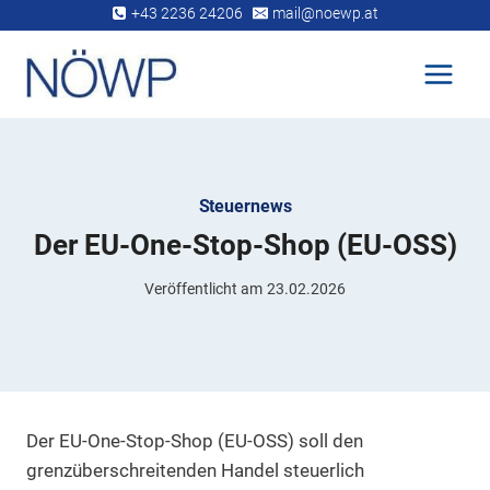
Zum
+43 2236 24206
mail@noewp.at
Inhalt
springen
Steuernews
Der EU-One-Stop-Shop (EU-OSS)
Veröffentlicht am
23.02.2026
Der EU-One-Stop-Shop (EU-OSS) soll den
grenzüberschreitenden Handel steuerlich