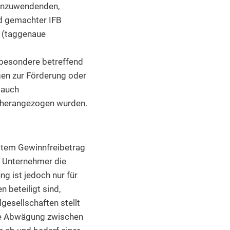
 anzuwendenden,
nd gemachter IFB
n (taggenaue
besondere betreffend
gen zur Förderung oder
 auch
s herangezogen wurden.
gtem Gewinnfreibetrag
n Unternehmer die
g ist jedoch nur für
 beteiligt sind,
gesellschaften stellt
 Die Abwägung zwischen