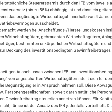
die tatsächliche Steuerersparnis durch den IFB vom jeweils
nsteuersatz (bis zu 55%) abhängig ist und dass ein gelte
wenn das begünstigte Wirtschaftsgut innerhalb von 4 Jahre
Betriebsvermögen ausscheidet.
gemacht werden bei Anschaffungs-/Herstellungskosten ins
en Wirtschaftsgütern, gebrauchten Wirtschaftsgütern, Anla
ieträger, bestimmten unkörperlichen Wirtschaftsgütern und
e zur Deckung des investitionsbedingten Gewinnfreibetrage
seitigen Ausschlusses zwischen IFB und investitionsbedin
ung“ von angeschafften Wirtschaftsgütern stellt sich für de
che Begünstigung er in Anspruch nehmen soll. Diese Abwägun
w. Personengesellschaften, soweit daran natürliche Personen
den Gewinnfreibetrag steuerlich ansetzen können. Für Kapital
nicht, für sie ist der Ansatz des IFB jedenfalls vorteilhaft.