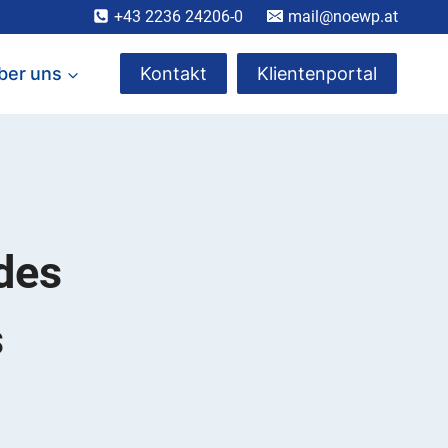
+43 2236 24206-0
mail@noewp.at
ber uns
Kontakt
Klientenportal
des
s