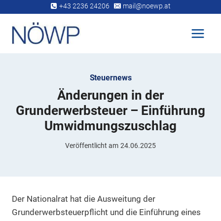
Zum
+43 2236 24206
mail@noewp.at
Inhalt
springen
Steuernews
Änderungen in der
Grunderwerbsteuer – Einführung
Umwidmungszuschlag
Veröffentlicht am
24.06.2025
Der Nationalrat hat die Ausweitung der
Grunderwerbsteuerpflicht und die Einführung eines